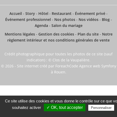
Accueil
-
Story
-
Hôtel
-
Restaurant
-
Événement privé
-
Événement professionnel
-
Nos photos
-
Nos vidéos
-
Blog
-
Agenda
-
Salon du mariage
Mentions légales
-
Gestion des cookies
-
Plan du site
-
Notre
règlement intérieur et nos conditions générales de vente
Crédit photographique pour toutes les photos de ce site (sauf
indication) : © Clos de la Vaupalière.
© 2026 - Site internet créé par ForeachCode Agence web Symfony
à Rouen.
Ce site utilise des cookies et vous donne le contrôle sur ce que v
souhaitez activer
✓ OK, tout accepter
Personnaliser
Meilleur tarif garanti
Politique de confidentialité