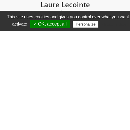
Laure Lecointe
Gérante
This site uses cookies and gives you control over what you want 
activate
✓ OK, accept all
Privacy policy
Personalize
Meilleur tarif garanti
DÉCOUVREZ LA VIDÉO
TÉMOIGNAGE
DU MARIAGE
D’ALEXANDRA ET
ARNAUD